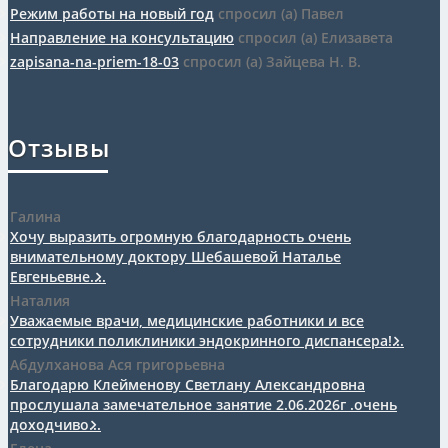
Режим работы на новый год
спросил (а) Павел
Направление на консультацию
спросил (а) Елизавета
zapisana-na-priem-18-03
спросил (а) Зайцева Н. В.
Отзывы
Галина
Хочу выразить огромную благодарность очень
внимательному доктору Шебашевой Наталье
Евгеньевне....
Наталия
Уважаемые врачи, медицинские работники и все
сотрудники поликлиники эндокринного диспансера!...
Абдулханова Ася григорьевна
Благодарю Клейменову Светлану Александровна
прослушала замечательное занятие 2.06.2026г .очень
доходчиво...