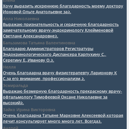
Елена
Хочу выразить искреннюю благодарность моему доктору
Ионовой Ольге Анатольевне за...
Алла Николаевна
Выражаю признательность и сердечную благодарность
замечательному врачу-эндокринологу Клейменовой
Светлане Александровне...
Бальзамова Татьяна Валентиновна
Благодарю Администраторов Регистратуры
Эндокринологического Диспансера Карпухину С.,
Серегину Е.,Иванову О....
Нелля
Очень благодарна врачу физиотерапевту Ларионову К
С.за его внимание, профессионализм,...
Эсмиральда
Выражаю безмерную благодарность прекрасному врачу-
офтальмологу Тимофеевой Оксане Николаевне за
высокий...
Зайко Ирина Викторовна
Очень благодарна Татьяне Марковне Алексеевой,которая
лечит,консультирует много много лет. Всегда...
Андрей