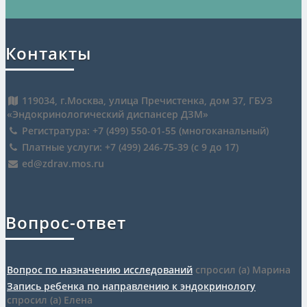
Контакты
119034, г.Москва, улица Пречистенка, дом 37, ГБУЗ
«Эндокринологический диспансер ДЗМ»
Регистратура: +7 (499) 550-01-55 (многоканальный)
Платные услуги: +7 (499) 246-75-39 (c 9 до 17)
ed@zdrav.mos.ru
Вопрос-ответ
Вопрос по назначению исследований
спросил (а) Марина
Запись ребенка по направлению к эндокринологу
спросил (а) Елена