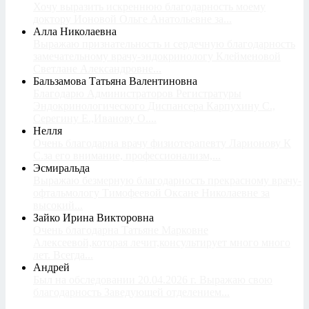
Хочу выразить искреннюю благодарность моему
доктору Ионовой Ольге Анатольевне за...
Алла Николаевна
Выражаю признательность и сердечную благодарность
замечательному врачу-эндокринологу Клейменовой
Светлане Александровне...
Бальзамова Татьяна Валентиновна
Благодарю Администраторов Регистратуры
Эндокринологического Диспансера Карпухину С.,
Серегину Е.,Иванову О....
Нелля
Очень благодарна врачу физиотерапевту Ларионову К
С.за его внимание, профессионализм,...
Эсмиральда
Выражаю безмерную благодарность прекрасному врачу-
офтальмологу Тимофеевой Оксане Николаевне за
высокий...
Зайко Ирина Викторовна
Очень благодарна Татьяне Марковне
Алексеевой,которая лечит,консультирует много много
лет. Всегда...
Андрей
Был на обследовании 20.04.2026 г. Выражаю свою
благодарность Заведующей отделением...