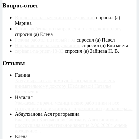
Вопрос-ответ
Вопрос по назначению исследований
спросил (а)
Марина
Запись ребенка по направлению к эндокринологу
спросил (а) Елена
Режим работы на новый год
спросил (а) Павел
Направление на консультацию
спросил (а) Елизавета
zapisana-na-priem-18-03
спросил (а) Зайцева Н. В.
Отзывы
Галина
Хочу выразить огромную благодарность очень
внимательному доктору Шебашевой Наталье
Евгеньевне....
Наталия
Уважаемые врачи, медицинские работники и все
сотрудники поликлиники эндокринного диспансера!...
Абдулханова Ася григорьевна
Благодарю Клейменову Светлану Александровна
прослушала замечательное занятие 2.06.2026г .очень
доходчиво...
Елена