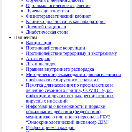
Обучения и лечения диабета
Офтальмологическое отделение
Лучевая диагностика
Физиотерапевтический кабинет
Клинико-диагностическая лаборатория
Дневной стационар
Диабетическая стопа
Пациентам
Вакцинация
Противодействие коррупции
Противодействие терроризму и экстремизму
Антитеррор
Для инвалидов
Правила внутреннего распорядка
Методические рекомендации для населения по
профилактике вирусного гепатита С
Памятка для населения по профилактике и
лечению сезонного гриппа, COVID-19, рс-
инфекции и других острых респираторных
вирусных инфекций
Информация о возможности и порядке
обжалования действия (бездействия)
медицинского или иного персонала ГБУЗ
“Эндокринологический диспансер ДЗМ”
График приема граждан