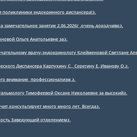
 поликлиники эндокринного диспансера!...
замечательное занятие 2.06.2026г .очень доходчиво...
овой Ольге Анатольевне за...
чательному врачу-эндокринологу Клейменовой Светлане Але
ого Диспансера Карпухину С., Серегину Е.,Иванову О....
го внимание, профессионализм,...
альмологу Тимофеевой Оксане Николаевне за высокий...
ит,консультирует много много лет. Всегда...
ность Заведующей отделением...