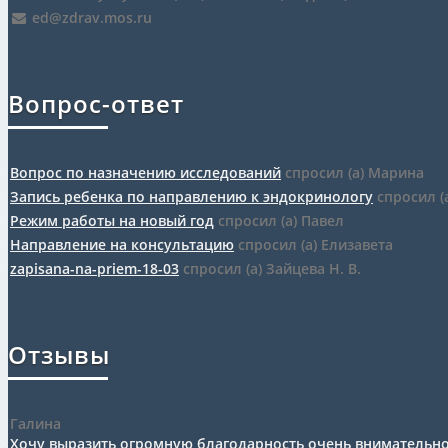
ed@zdrav.mos.ru
Вопрос-ответ
Вопрос по назначению исследований
спросил (а) Марина
Запись ребенка по направлению к эндокринологу
спросил (
Режим работы на новый год
спросил (а) Павел
Направление на консультацию
спросил (а) Елизавета
zapisana-na-priem-18-03
спросил (а) Зайцева Н. В.
Отзывы
Галина
Хочу выразить огромную благодарность очень внимательно