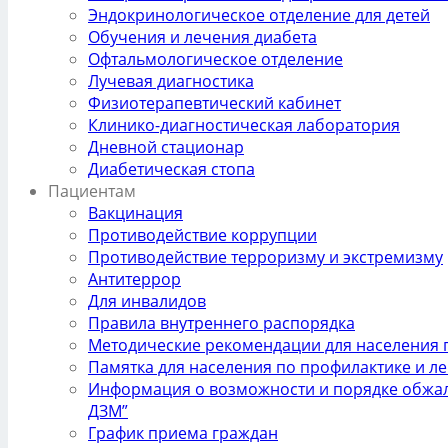
Эндокринологическое отделение для детей
Обучения и лечения диабета
Офтальмологическое отделение
Лучевая диагностика
Физиотерапевтический кабинет
Клинико-диагностическая лаборатория
Дневной стационар
Диабетическая стопа
Пациентам
Вакцинация
Противодействие коррупции
Противодействие терроризму и экстремизму
Антитеррор
Для инвалидов
Правила внутреннего распорядка
Методические рекомендации для населения п
Памятка для населения по профилактике и л
Информация о возможности и порядке обжал
ДЗМ”
График приема граждан