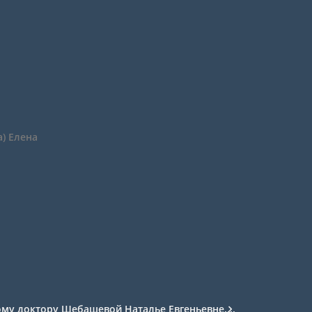
а) Елена
му доктору Шебашевой Наталье Евгеньевне....