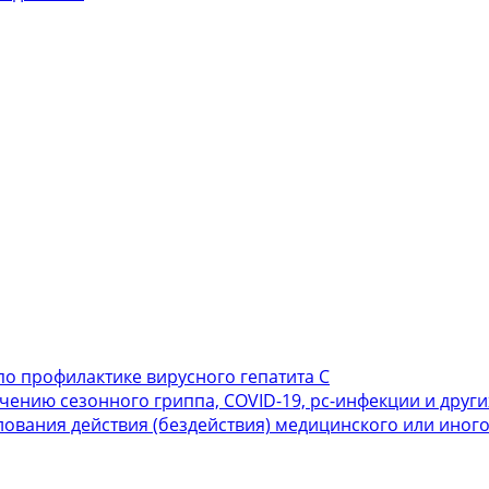
о профилактике вирусного гепатита С
ечению сезонного гриппа, COVID-19, рс-инфекции и дру
ования действия (бездействия) медицинского или иног