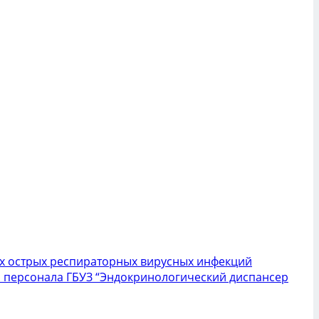
гих острых респираторных вирусных инфекций
о персонала ГБУЗ “Эндокринологический диспансер