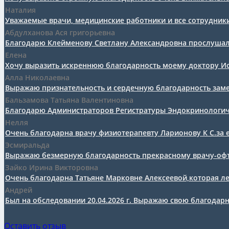
Наталия
Уважаемые врачи, медицинские работники и все сотрудники
Абдулханова Ася григорьевна
Благодарю Клейменову Светлану Александровна прослушала 
Елена
Хочу выразить искреннюю благодарность моему доктору Ион
Алла Николаевна
Выражаю признательность и сердечную благодарность заме
Бальзамова Татьяна Валентиновна
Благодарю Администраторов Регистратуры Эндокринологическ
Нелля
Очень благодарна врачу физиотерапевту Ларионову К С.за е
Эсмиральда
Выражаю безмерную благодарность прекрасному врачу-офт
Зайко Ирина Викторовна
Очень благодарна Татьяне Марковне Алексеевой,которая леч
Андрей
Был на обследовании 20.04.2026 г. Выражаю свою благодар
Оставить отзыв