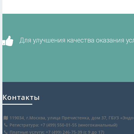
Для улучшения качества оказания ус
Контакты
119034, г.Москва, улица Пречистенка, дом 37, ГБУЗ «Эн
Регистратура: +7 (499) 550-01-55 (многоканальный)
Платные услуги: +7 (499) 246-75-39 (c 9 до 17)