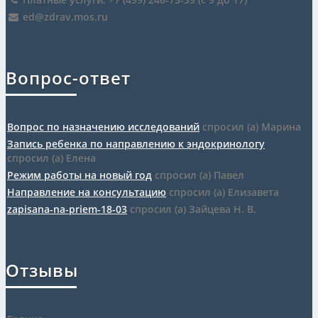
ed@zdrav.mos.ru
Вопрос-ответ
Вопрос по назначению исследований
спросил (а) Марина
Запись ребенка по направлению к эндокринологу
спросил (а) Елена
Режим работы на новый год
спросил (а) Павел
Направление на консультацию
спросил (а) Елизавета
zapisana-na-priem-18-03
спросил (а) Зайцева Н. В.
Отзывы