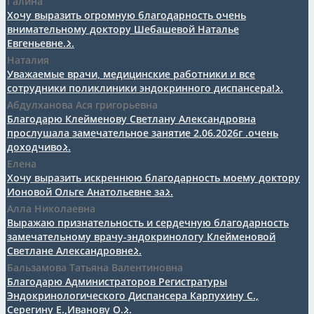
Галина
Хочу выразить огромную благодарность очень
внимательному доктору Шебашевой Наталье
Евгеньевне....
Наталия
Уважаемые врачи, медицинские работники и все
сотрудники поликлиники эндокринного диспансера!...
Абдулханова Ася григорьевна
Благодарю Клейменову Светлану Александровна
прослушала замечательное занятие 2.06.2026г .очень
доходчиво...
Елена
Хочу выразить искреннюю благодарность моему доктору
Ионовой Ольге Анатольевне за...
Алла Николаевна
Выражаю признательность и сердечную благодарность
замечательному врачу-эндокринологу Клейменовой
Светлане Александровне...
Бальзамова Татьяна Валентиновна
Благодарю Администраторов Регистратуры
Эндокринологического Диспансера Карпухину С.,
Серегину Е.,Иванову О....