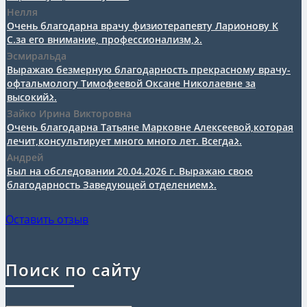
Нелля
Очень благодарна врачу физиотерапевту Ларионову К
С.за его внимание, профессионализм,...
Эсмиральда
Выражаю безмерную благодарность прекрасному врачу-
офтальмологу Тимофеевой Оксане Николаевне за
высокий...
Зайко Ирина Викторовна
Очень благодарна Татьяне Марковне Алексеевой,которая
лечит,консультирует много много лет. Всегда...
Андрей
Был на обследовании 20.04.2026 г. Выражаю свою
благодарность Заведующей отделением...
Оставить отзыв
Поиск по сайту